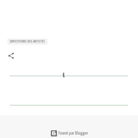
EXPOSITIONS DES ARTISTES
C
o
m
m
e
n
Fourni par Blogger
t