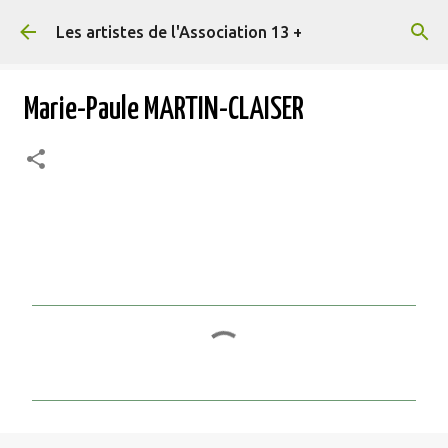
Accéder au contenu principal
Les artistes de l'Association 13 +
Marie-Paule MARTIN-CLAISER
C
o
m
m